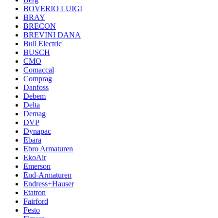
BOVERIO LUIGI
BRAY
BRECON
BREVINI DANA
Bull Electric
BUSCH
CMO
Comaccal
Comprag
Danfoss
Debem
Delta
Demag
DVP
Dynapac
Ebara
Ebro Armaturen
EkoAir
Emerson
End-Armaturen
Endress+Hauser
Etatron
Fairford
Festo