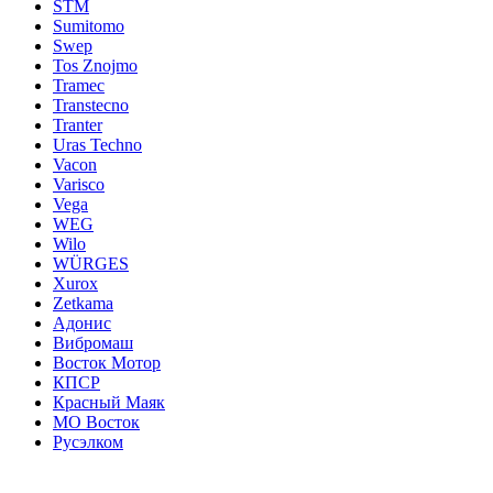
STM
Sumitomo
Swep
Tos Znojmo
Tramec
Transtecno
Tranter
Uras Techno
Vacon
Varisco
Vega
WEG
Wilo
WÜRGES
Xurox
Zetkama
Адонис
Вибромаш
Восток Мотор
КПСР
Красный Маяк
МО Восток
Русэлком