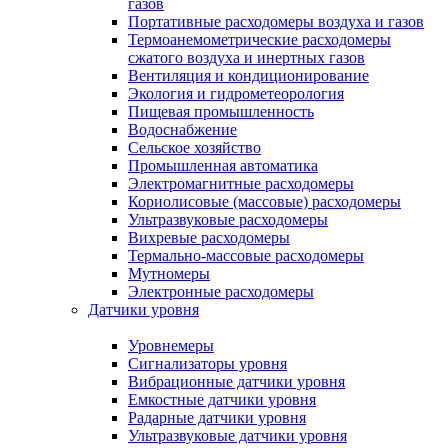
газов
Портативные расходомеры воздуха и газов
Термоанемометрические расходомеры
сжатого воздуха и инертных газов
Вентиляция и кондиционирование
Экология и гидрометеорология
Пищевая промышленность
Водоснабжение
Сельское хозяйство
Промышленная автоматика
Электромагнитные расходомеры
Кориолисовые (массовые) расходомеры
Ультразвуковые расходомеры
Вихревые расходомеры
Термально-массовые расходомеры
Мутномеры
Электронные расходомеры
Датчики уровня
Уровнемеры
Сигнализаторы уровня
Вибрационные датчики уровня
Емкостные датчики уровня
Радарные датчики уровня
Ультразвуковые датчики уровня