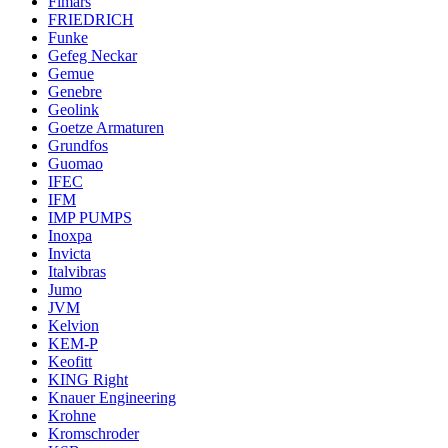
Fimars
FRIEDRICH
Funke
Gefeg Neckar
Gemue
Genebre
Geolink
Goetze Armaturen
Grundfos
Guomao
IFEC
IFM
IMP PUMPS
Inoxpa
Invicta
Italvibras
Jumo
JVM
Kelvion
KEM-P
Keofitt
KING Right
Knauer Engineering
Krohne
Kromschroder