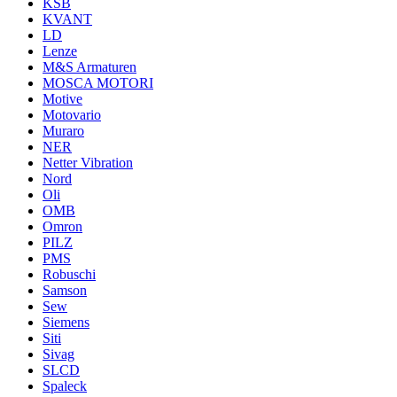
KSB
KVANT
LD
Lenze
M&S Armaturen
MOSCA MOTORI
Motive
Motovario
Muraro
NER
Netter Vibration
Nord
Oli
OMB
Omron
PILZ
PMS
Robuschi
Samson
Sew
Siemens
Siti
Sivag
SLCD
Spaleck