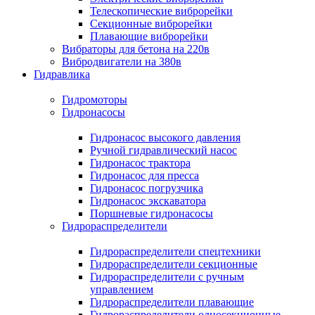
Телескопические виброрейки
Секционные виброрейки
Плавающие виброрейки
Вибраторы для бетона на 220в
Вибродвигатели на 380в
Гидравлика
Гидромоторы
Гидронасосы
Гидронасос высокого давления
Ручной гидравлический насос
Гидронасос трактора
Гидронасос для пресса
Гидронасос погрузчика
Гидронасос экскаватора
Поршневые гидронасосы
Гидрораспределители
Гидрораспределители спецтехники
Гидрораспределители секционные
Гидрораспределители с ручным
управлением
Гидрораспределители плавающие
Гидрораспределители односекционные