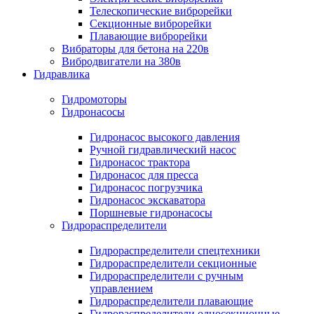
Телескопические виброрейки
Секционные виброрейки
Плавающие виброрейки
Вибраторы для бетона на 220в
Вибродвигатели на 380в
Гидравлика
Гидромоторы
Гидронасосы
Гидронасос высокого давления
Ручной гидравлический насос
Гидронасос трактора
Гидронасос для пресса
Гидронасос погрузчика
Гидронасос экскаватора
Поршневые гидронасосы
Гидрораспределители
Гидрораспределители спецтехники
Гидрораспределители секционные
Гидрораспределители с ручным
управлением
Гидрораспределители плавающие
Гидрораспределители односекционные