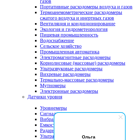
газов
Портативные расходомеры воздуха и газов
Термоанемометрические расходомеры
сжатого воздуха и инертных газов
Вентиляция и кондиционирование
Экология и гидрометеорология
Пищевая промышленность
Водоснабжение
Сельское хозяйство
Промышленная автоматика
Электромагнитные расходомеры
Кориолисовые (массовые) расходомеры
Ультразвуковые расходомеры
Вихревые расходомеры
Термально-массовые расходомеры
Мутномеры
Электронные расходомеры
Датчики уровня
Уровнемеры
Сигнализаторы уровня
Вибрационные датчики уровня
Емкостные датчики уровня
Радарные датчики уровня
Ультразвуковые датчики уровня
Ольга