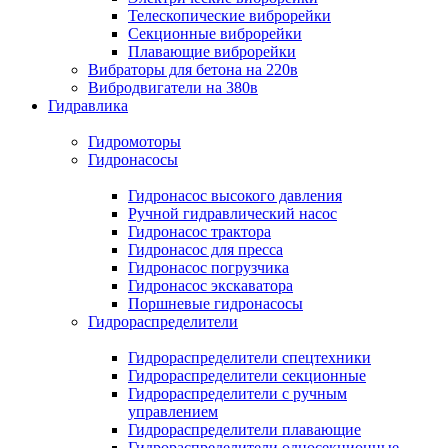
Телескопические виброрейки
Секционные виброрейки
Плавающие виброрейки
Вибраторы для бетона на 220в
Вибродвигатели на 380в
Гидравлика
Гидромоторы
Гидронасосы
Гидронасос высокого давления
Ручной гидравлический насос
Гидронасос трактора
Гидронасос для пресса
Гидронасос погрузчика
Гидронасос экскаватора
Поршневые гидронасосы
Гидрораспределители
Гидрораспределители спецтехники
Гидрораспределители секционные
Гидрораспределители с ручным
управлением
Гидрораспределители плавающие
Гидрораспределители односекционные