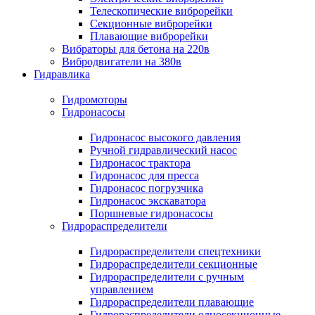
Телескопические виброрейки
Секционные виброрейки
Плавающие виброрейки
Вибраторы для бетона на 220в
Вибродвигатели на 380в
Гидравлика
Гидромоторы
Гидронасосы
Гидронасос высокого давления
Ручной гидравлический насос
Гидронасос трактора
Гидронасос для пресса
Гидронасос погрузчика
Гидронасос экскаватора
Поршневые гидронасосы
Гидрораспределители
Гидрораспределители спецтехники
Гидрораспределители секционные
Гидрораспределители с ручным
управлением
Гидрораспределители плавающие
Гидрораспределители односекционные