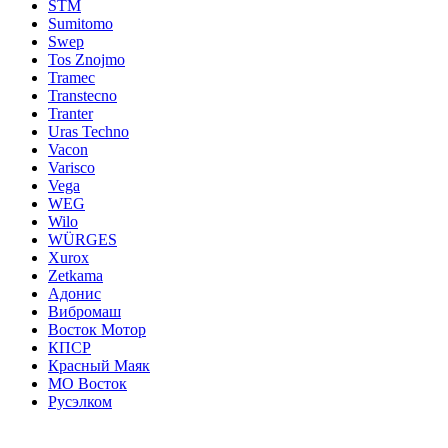
STM
Sumitomo
Swep
Tos Znojmo
Tramec
Transtecno
Tranter
Uras Techno
Vacon
Varisco
Vega
WEG
Wilo
WÜRGES
Xurox
Zetkama
Адонис
Вибромаш
Восток Мотор
КПСР
Красный Маяк
МО Восток
Русэлком