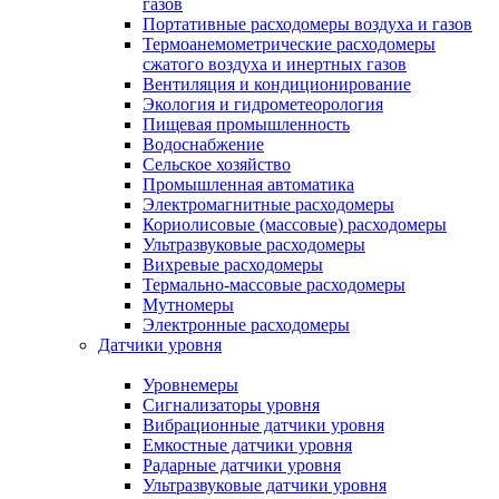
газов
Портативные расходомеры воздуха и газов
Термоанемометрические расходомеры
сжатого воздуха и инертных газов
Вентиляция и кондиционирование
Экология и гидрометеорология
Пищевая промышленность
Водоснабжение
Сельское хозяйство
Промышленная автоматика
Электромагнитные расходомеры
Кориолисовые (массовые) расходомеры
Ультразвуковые расходомеры
Вихревые расходомеры
Термально-массовые расходомеры
Мутномеры
Электронные расходомеры
Датчики уровня
Уровнемеры
Сигнализаторы уровня
Вибрационные датчики уровня
Емкостные датчики уровня
Радарные датчики уровня
Ультразвуковые датчики уровня