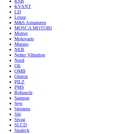
KSB
KVANT
LD
Lenze
M&S Armaturen
MOSCA MOTORI
Motive
Motovario
Muraro
NER
Netter Vibration
Nord
Oli
OMB
Omron
PILZ
PMS
Robuschi
Samson
Sew
Siemens
Siti
Sivag
SLCD
Spaleck