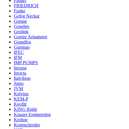
Fimars
FRIEDRICH
Funke
Gefeg Neckar
Gemue
Genebre
Geolink
Goetze Armaturen
Grundfos
Guomao
IFEC
IFM
IMP PUMPS
Inoxpa
Invicta
Italvibras
Jumo
JVM
Kelvion
KEM-P
Keofitt
KING Right
Knauer Engineering
Krohne
Kromschroder