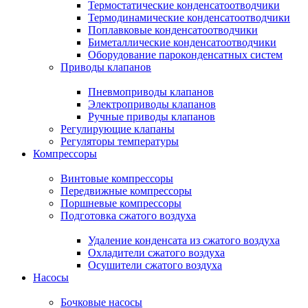
Термостатические конденсатоотводчики
Термодинамические конденсатоотводчики
Поплавковые конденсатоотводчики
Биметаллические конденсатоотводчики
Оборудование пароконденсатных систем
Приводы клапанов
Пневмоприводы клапанов
Электроприводы клапанов
Ручные приводы клапанов
Регулирующие клапаны
Регуляторы температуры
Компрессоры
Винтовые компрессоры
Передвижные компрессоры
Поршневые компрессоры
Подготовка сжатого воздуха
Удаление конденсата из сжатого воздуха
Охладители сжатого воздуха
Осушители сжатого воздуха
Насосы
Бочковые насосы