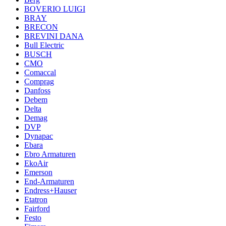
BOVERIO LUIGI
BRAY
BRECON
BREVINI DANA
Bull Electric
BUSCH
CMO
Comaccal
Comprag
Danfoss
Debem
Delta
Demag
DVP
Dynapac
Ebara
Ebro Armaturen
EkoAir
Emerson
End-Armaturen
Endress+Hauser
Etatron
Fairford
Festo