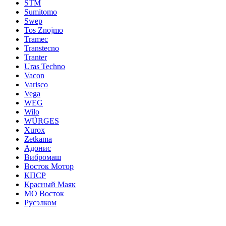
STM
Sumitomo
Swep
Tos Znojmo
Tramec
Transtecno
Tranter
Uras Techno
Vacon
Varisco
Vega
WEG
Wilo
WÜRGES
Xurox
Zetkama
Адонис
Вибромаш
Восток Мотор
КПСР
Красный Маяк
МО Восток
Русэлком