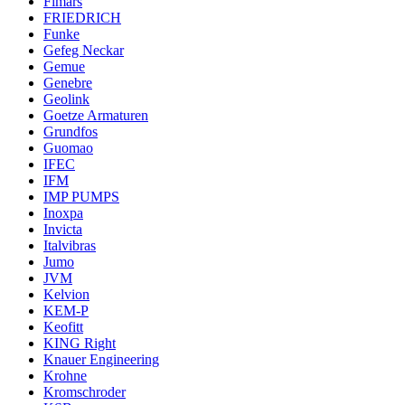
Fimars
FRIEDRICH
Funke
Gefeg Neckar
Gemue
Genebre
Geolink
Goetze Armaturen
Grundfos
Guomao
IFEC
IFM
IMP PUMPS
Inoxpa
Invicta
Italvibras
Jumo
JVM
Kelvion
KEM-P
Keofitt
KING Right
Knauer Engineering
Krohne
Kromschroder