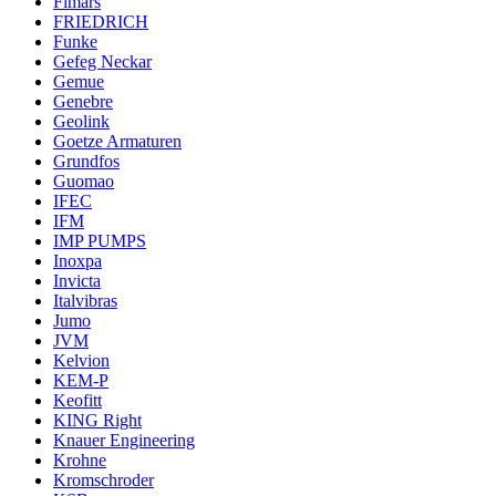
Fimars
FRIEDRICH
Funke
Gefeg Neckar
Gemue
Genebre
Geolink
Goetze Armaturen
Grundfos
Guomao
IFEC
IFM
IMP PUMPS
Inoxpa
Invicta
Italvibras
Jumo
JVM
Kelvion
KEM-P
Keofitt
KING Right
Knauer Engineering
Krohne
Kromschroder