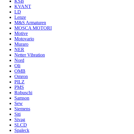
KSB
KVANT
LD
Lenze
M&S Armaturen
MOSCA MOTORI
Motive
Motovario
Muraro
NER
Netter Vibration
Nord
Oli
OMB
Omron
PILZ
PMS
Robuschi
Samson
Sew
Siemens
Siti
Sivag
SLCD
Spaleck