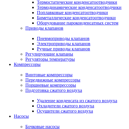
Термостатические конденсатоотводчики
Термодинамические конденсатоотводчики
Поплавковые конденсатоотводчики
Биметаллические конденсатоотводчики
Оборудование пароконденсатных систем
Приводы клапанов
Пневмоприводы клапанов
Электроприводы клапанов
Ручные приводы клапанов
Регулирующие клапаны
Регуляторы температуры
Компрессоры
Винтовые компрессоры
Передвижные компрессоры
Поршневые компрессоры
Подготовка сжатого воздуха
Удаление конденсата из сжатого воздуха
Охладители сжатого воздуха
Осушители сжатого воздуха
Насосы
Бочковые насосы