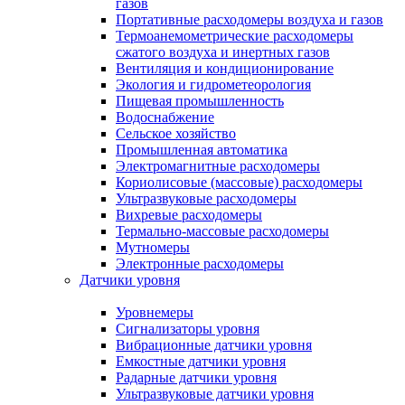
газов
Портативные расходомеры воздуха и газов
Термоанемометрические расходомеры
сжатого воздуха и инертных газов
Вентиляция и кондиционирование
Экология и гидрометеорология
Пищевая промышленность
Водоснабжение
Сельское хозяйство
Промышленная автоматика
Электромагнитные расходомеры
Кориолисовые (массовые) расходомеры
Ультразвуковые расходомеры
Вихревые расходомеры
Термально-массовые расходомеры
Мутномеры
Электронные расходомеры
Датчики уровня
Уровнемеры
Сигнализаторы уровня
Вибрационные датчики уровня
Емкостные датчики уровня
Радарные датчики уровня
Ультразвуковые датчики уровня