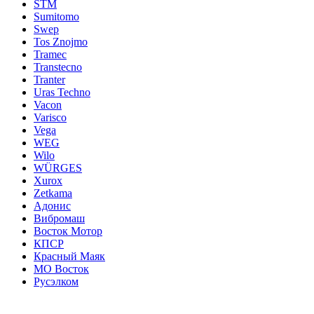
STM
Sumitomo
Swep
Tos Znojmo
Tramec
Transtecno
Tranter
Uras Techno
Vacon
Varisco
Vega
WEG
Wilo
WÜRGES
Xurox
Zetkama
Адонис
Вибромаш
Восток Мотор
КПСР
Красный Маяк
МО Восток
Русэлком