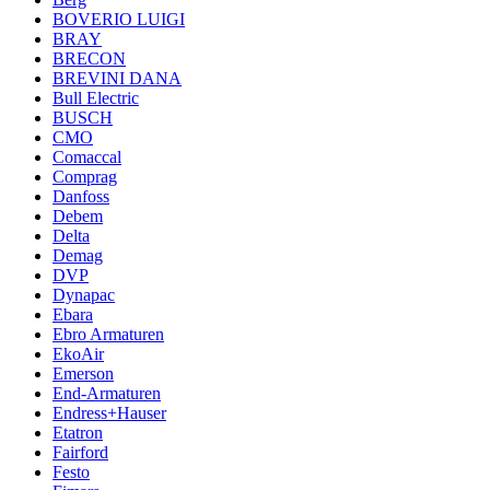
BOVERIO LUIGI
BRAY
BRECON
BREVINI DANA
Bull Electric
BUSCH
CMO
Comaccal
Comprag
Danfoss
Debem
Delta
Demag
DVP
Dynapac
Ebara
Ebro Armaturen
EkoAir
Emerson
End-Armaturen
Endress+Hauser
Etatron
Fairford
Festo