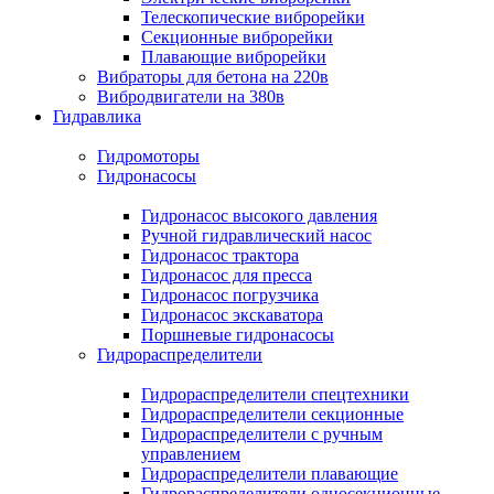
Телескопические виброрейки
Секционные виброрейки
Плавающие виброрейки
Вибраторы для бетона на 220в
Вибродвигатели на 380в
Гидравлика
Гидромоторы
Гидронасосы
Гидронасос высокого давления
Ручной гидравлический насос
Гидронасос трактора
Гидронасос для пресса
Гидронасос погрузчика
Гидронасос экскаватора
Поршневые гидронасосы
Гидрораспределители
Гидрораспределители спецтехники
Гидрораспределители секционные
Гидрораспределители с ручным
управлением
Гидрораспределители плавающие
Гидрораспределители односекционные