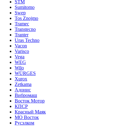
STM
Sumitomo
Swep
Tos Znojmo
Tramec
Transtecno
Tranter
Uras Techno
Vacon
Varisco
Vega
WEG
Wilo
WÜRGES
Xurox
Zetkama
Адонис
Вибромаш
Восток Мотор
КПСР
Красный Маяк
МО Восток
Русэлком