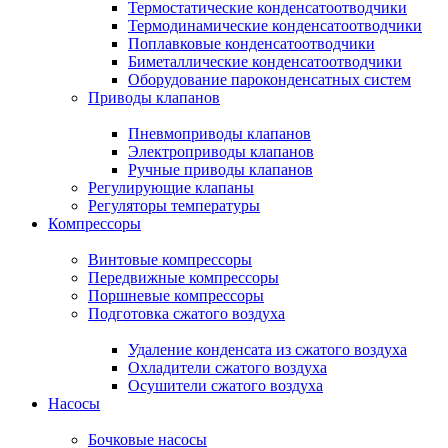
Термостатические конденсатоотводчики
Термодинамические конденсатоотводчики
Поплавковые конденсатоотводчики
Биметаллические конденсатоотводчики
Оборудование пароконденсатных систем
Приводы клапанов
Пневмоприводы клапанов
Электроприводы клапанов
Ручные приводы клапанов
Регулирующие клапаны
Регуляторы температуры
Компрессоры
Винтовые компрессоры
Передвижные компрессоры
Поршневые компрессоры
Подготовка сжатого воздуха
Удаление конденсата из сжатого воздуха
Охладители сжатого воздуха
Осушители сжатого воздуха
Насосы
Бочковые насосы