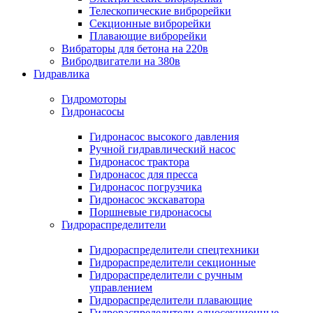
Телескопические виброрейки
Секционные виброрейки
Плавающие виброрейки
Вибраторы для бетона на 220в
Вибродвигатели на 380в
Гидравлика
Гидромоторы
Гидронасосы
Гидронасос высокого давления
Ручной гидравлический насос
Гидронасос трактора
Гидронасос для пресса
Гидронасос погрузчика
Гидронасос экскаватора
Поршневые гидронасосы
Гидрораспределители
Гидрораспределители спецтехники
Гидрораспределители секционные
Гидрораспределители с ручным
управлением
Гидрораспределители плавающие
Гидрораспределители односекционные