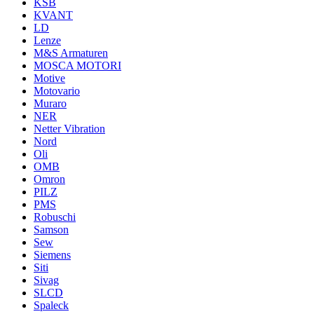
KSB
KVANT
LD
Lenze
M&S Armaturen
MOSCA MOTORI
Motive
Motovario
Muraro
NER
Netter Vibration
Nord
Oli
OMB
Omron
PILZ
PMS
Robuschi
Samson
Sew
Siemens
Siti
Sivag
SLCD
Spaleck