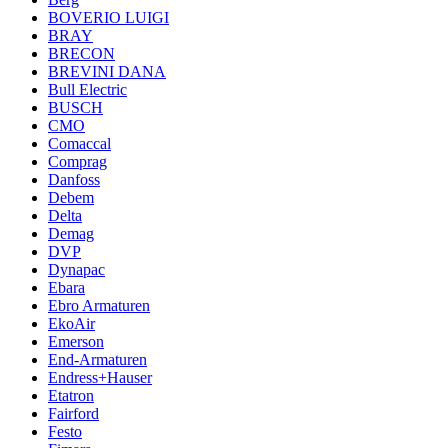
BOVERIO LUIGI
BRAY
BRECON
BREVINI DANA
Bull Electric
BUSCH
CMO
Comaccal
Comprag
Danfoss
Debem
Delta
Demag
DVP
Dynapac
Ebara
Ebro Armaturen
EkoAir
Emerson
End-Armaturen
Endress+Hauser
Etatron
Fairford
Festo