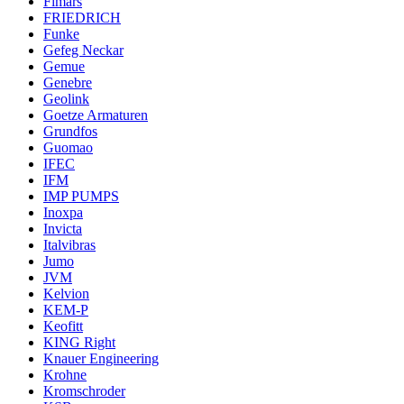
Fimars
FRIEDRICH
Funke
Gefeg Neckar
Gemue
Genebre
Geolink
Goetze Armaturen
Grundfos
Guomao
IFEC
IFM
IMP PUMPS
Inoxpa
Invicta
Italvibras
Jumo
JVM
Kelvion
KEM-P
Keofitt
KING Right
Knauer Engineering
Krohne
Kromschroder