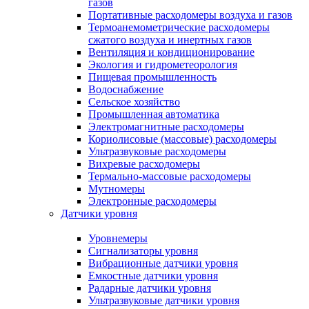
газов
Портативные расходомеры воздуха и газов
Термоанемометрические расходомеры
сжатого воздуха и инертных газов
Вентиляция и кондиционирование
Экология и гидрометеорология
Пищевая промышленность
Водоснабжение
Сельское хозяйство
Промышленная автоматика
Электромагнитные расходомеры
Кориолисовые (массовые) расходомеры
Ультразвуковые расходомеры
Вихревые расходомеры
Термально-массовые расходомеры
Мутномеры
Электронные расходомеры
Датчики уровня
Уровнемеры
Сигнализаторы уровня
Вибрационные датчики уровня
Емкостные датчики уровня
Радарные датчики уровня
Ультразвуковые датчики уровня