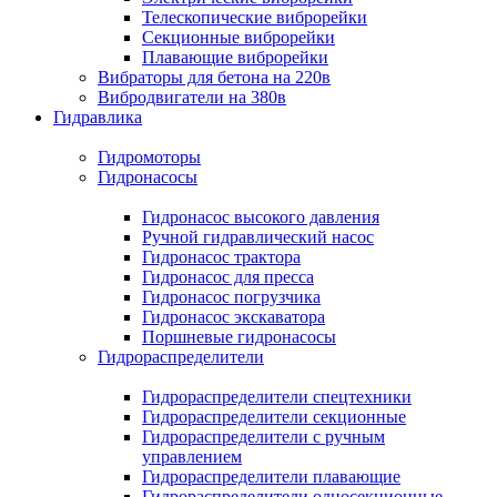
Телескопические виброрейки
Секционные виброрейки
Плавающие виброрейки
Вибраторы для бетона на 220в
Вибродвигатели на 380в
Гидравлика
Гидромоторы
Гидронасосы
Гидронасос высокого давления
Ручной гидравлический насос
Гидронасос трактора
Гидронасос для пресса
Гидронасос погрузчика
Гидронасос экскаватора
Поршневые гидронасосы
Гидрораспределители
Гидрораспределители спецтехники
Гидрораспределители секционные
Гидрораспределители с ручным
управлением
Гидрораспределители плавающие
Гидрораспределители односекционные