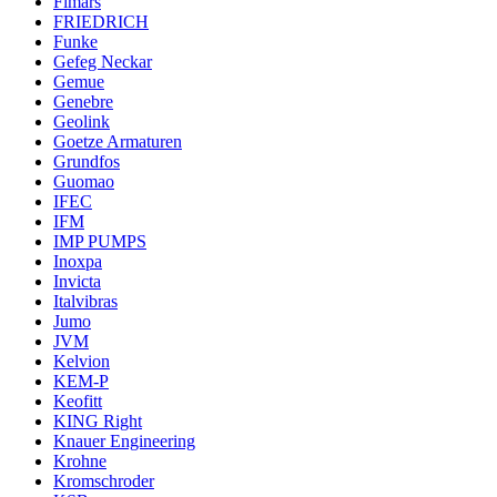
Fimars
FRIEDRICH
Funke
Gefeg Neckar
Gemue
Genebre
Geolink
Goetze Armaturen
Grundfos
Guomao
IFEC
IFM
IMP PUMPS
Inoxpa
Invicta
Italvibras
Jumo
JVM
Kelvion
KEM-P
Keofitt
KING Right
Knauer Engineering
Krohne
Kromschroder