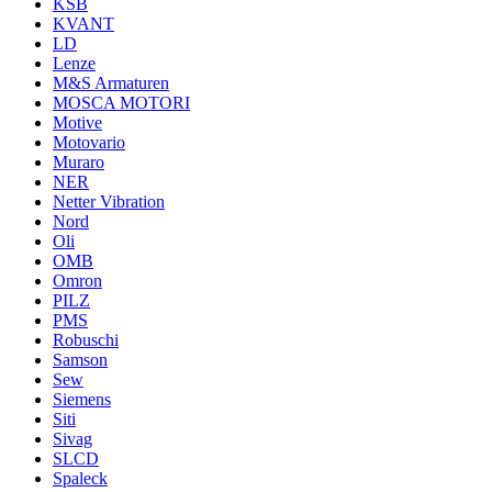
KSB
KVANT
LD
Lenze
M&S Armaturen
MOSCA MOTORI
Motive
Motovario
Muraro
NER
Netter Vibration
Nord
Oli
OMB
Omron
PILZ
PMS
Robuschi
Samson
Sew
Siemens
Siti
Sivag
SLCD
Spaleck