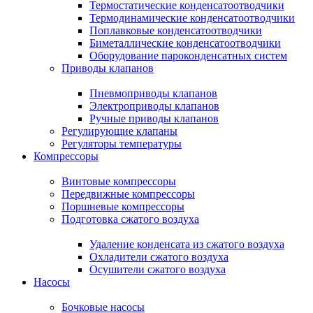
Термостатические конденсатоотводчики
Термодинамические конденсатоотводчики
Поплавковые конденсатоотводчики
Биметаллические конденсатоотводчики
Оборудование пароконденсатных систем
Приводы клапанов
Пневмоприводы клапанов
Электроприводы клапанов
Ручные приводы клапанов
Регулирующие клапаны
Регуляторы температуры
Компрессоры
Винтовые компрессоры
Передвижные компрессоры
Поршневые компрессоры
Подготовка сжатого воздуха
Удаление конденсата из сжатого воздуха
Охладители сжатого воздуха
Осушители сжатого воздуха
Насосы
Бочковые насосы