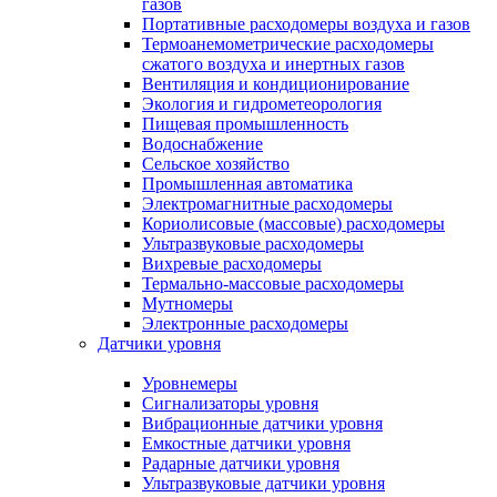
газов
Портативные расходомеры воздуха и газов
Термоанемометрические расходомеры
сжатого воздуха и инертных газов
Вентиляция и кондиционирование
Экология и гидрометеорология
Пищевая промышленность
Водоснабжение
Сельское хозяйство
Промышленная автоматика
Электромагнитные расходомеры
Кориолисовые (массовые) расходомеры
Ультразвуковые расходомеры
Вихревые расходомеры
Термально-массовые расходомеры
Мутномеры
Электронные расходомеры
Датчики уровня
Уровнемеры
Сигнализаторы уровня
Вибрационные датчики уровня
Емкостные датчики уровня
Радарные датчики уровня
Ультразвуковые датчики уровня