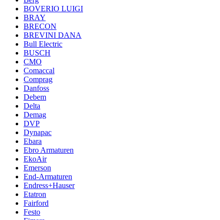
BOVERIO LUIGI
BRAY
BRECON
BREVINI DANA
Bull Electric
BUSCH
CMO
Comaccal
Comprag
Danfoss
Debem
Delta
Demag
DVP
Dynapac
Ebara
Ebro Armaturen
EkoAir
Emerson
End-Armaturen
Endress+Hauser
Etatron
Fairford
Festo