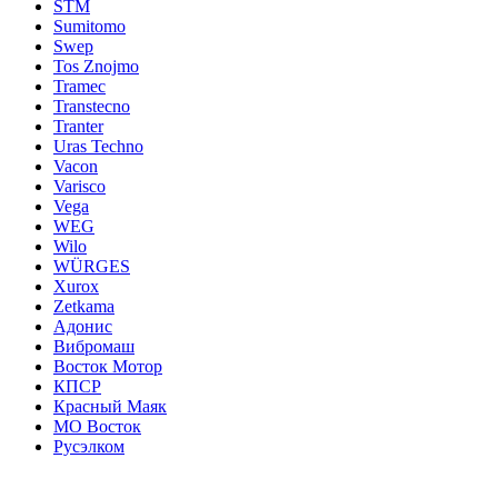
STM
Sumitomo
Swep
Tos Znojmo
Tramec
Transtecno
Tranter
Uras Techno
Vacon
Varisco
Vega
WEG
Wilo
WÜRGES
Xurox
Zetkama
Адонис
Вибромаш
Восток Мотор
КПСР
Красный Маяк
МО Восток
Русэлком