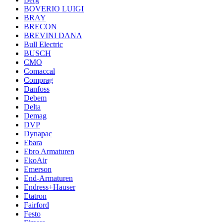
BOVERIO LUIGI
BRAY
BRECON
BREVINI DANA
Bull Electric
BUSCH
CMO
Comaccal
Comprag
Danfoss
Debem
Delta
Demag
DVP
Dynapac
Ebara
Ebro Armaturen
EkoAir
Emerson
End-Armaturen
Endress+Hauser
Etatron
Fairford
Festo