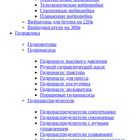
Телескопические виброрейки
Секционные виброрейки
Плавающие виброрейки
Вибраторы для бетона на 220в
Вибродвигатели на 380в
Гидравлика
Гидромоторы
Гидронасосы
Гидронасос высокого давления
Ручной гидравлический насос
Гидронасос трактора
Гидронасос для пресса
Гидронасос погрузчика
Гидронасос экскаватора
Поршневые гидронасосы
Гидрораспределители
Гидрораспределители спецтехники
Гидрораспределители секционные
Гидрораспределители с ручным
управлением
Гидрораспределители плавающие
Гидрораспределители односекционные