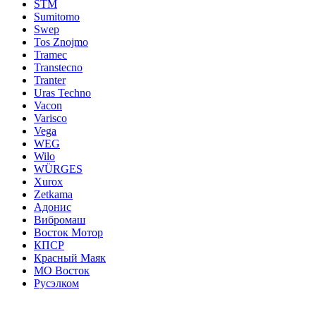
STM
Sumitomo
Swep
Tos Znojmo
Tramec
Transtecno
Tranter
Uras Techno
Vacon
Varisco
Vega
WEG
Wilo
WÜRGES
Xurox
Zetkama
Адонис
Вибромаш
Восток Мотор
КПСР
Красный Маяк
МО Восток
Русэлком