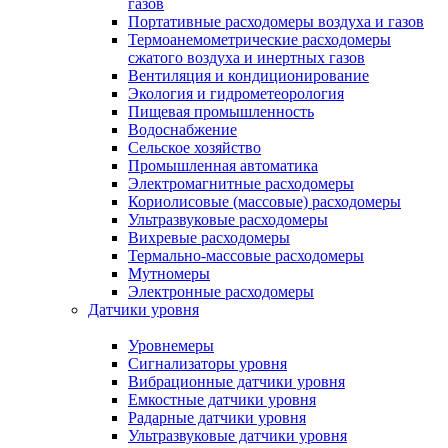
газов
Портативные расходомеры воздуха и газов
Термоанемометрические расходомеры
сжатого воздуха и инертных газов
Вентиляция и кондиционирование
Экология и гидрометеорология
Пищевая промышленность
Водоснабжение
Сельское хозяйство
Промышленная автоматика
Электромагнитные расходомеры
Кориолисовые (массовые) расходомеры
Ультразвуковые расходомеры
Вихревые расходомеры
Термально-массовые расходомеры
Мутномеры
Электронные расходомеры
Датчики уровня
Уровнемеры
Сигнализаторы уровня
Вибрационные датчики уровня
Емкостные датчики уровня
Радарные датчики уровня
Ультразвуковые датчики уровня