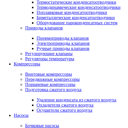
Термостатические конденсатоотводчики
Термодинамические конденсатоотводчики
Поплавковые конденсатоотводчики
Биметаллические конденсатоотводчики
Оборудование пароконденсатных систем
Приводы клапанов
Пневмоприводы клапанов
Электроприводы клапанов
Ручные приводы клапанов
Регулирующие клапаны
Регуляторы температуры
Компрессоры
Винтовые компрессоры
Передвижные компрессоры
Поршневые компрессоры
Подготовка сжатого воздуха
Удаление конденсата из сжатого воздуха
Охладители сжатого воздуха
Осушители сжатого воздуха
Насосы
Бочковые насосы