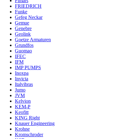
Fimars
FRIEDRICH
Funke
Gefeg Neckar
Gemue
Genebre
Geolink
Goetze Armaturen
Grundfos
Guomao
IFEC
IFM
IMP PUMPS
Inoxpa
Invicta
Italvibras
Jumo
JVM
Kelvion
KEM-P
Keofitt
KING Right
Knauer Engineering
Krohne
Kromschroder