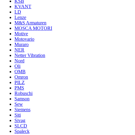
KSB
KVANT
LD
Lenze
M&S Armaturen
MOSCA MOTORI
Motive
Motovario
Muraro
NER
Netter Vibration
Nord
Oli
OMB
Omron
PILZ
PMS
Robuschi
Samson
Sew
Siemens
Siti
Sivag
SLCD
Spaleck