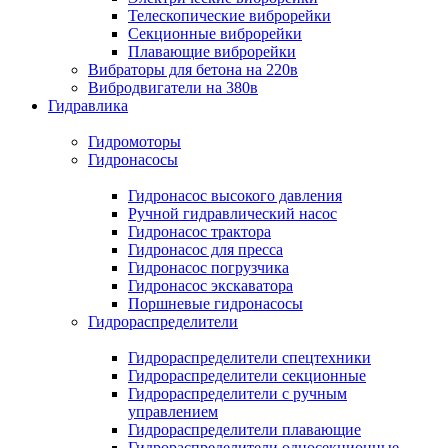
Телескопические виброрейки
Секционные виброрейки
Плавающие виброрейки
Вибраторы для бетона на 220в
Вибродвигатели на 380в
Гидравлика
Гидромоторы
Гидронасосы
Гидронасос высокого давления
Ручной гидравлический насос
Гидронасос трактора
Гидронасос для пресса
Гидронасос погрузчика
Гидронасос экскаватора
Поршневые гидронасосы
Гидрораспределители
Гидрораспределители спецтехники
Гидрораспределители секционные
Гидрораспределители с ручным
управлением
Гидрораспределители плавающие
Гидрораспределители односекционные