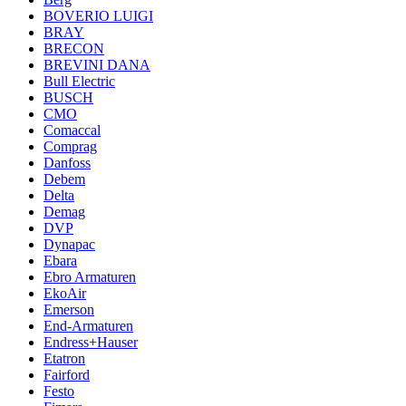
BOVERIO LUIGI
BRAY
BRECON
BREVINI DANA
Bull Electric
BUSCH
CMO
Comaccal
Comprag
Danfoss
Debem
Delta
Demag
DVP
Dynapac
Ebara
Ebro Armaturen
EkoAir
Emerson
End-Armaturen
Endress+Hauser
Etatron
Fairford
Festo