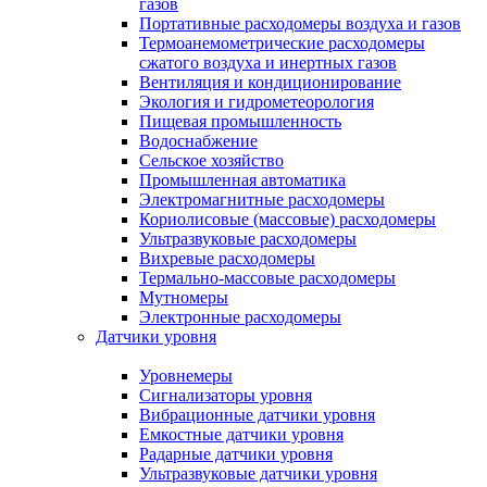
газов
Портативные расходомеры воздуха и газов
Термоанемометрические расходомеры
сжатого воздуха и инертных газов
Вентиляция и кондиционирование
Экология и гидрометеорология
Пищевая промышленность
Водоснабжение
Сельское хозяйство
Промышленная автоматика
Электромагнитные расходомеры
Кориолисовые (массовые) расходомеры
Ультразвуковые расходомеры
Вихревые расходомеры
Термально-массовые расходомеры
Мутномеры
Электронные расходомеры
Датчики уровня
Уровнемеры
Сигнализаторы уровня
Вибрационные датчики уровня
Емкостные датчики уровня
Радарные датчики уровня
Ультразвуковые датчики уровня