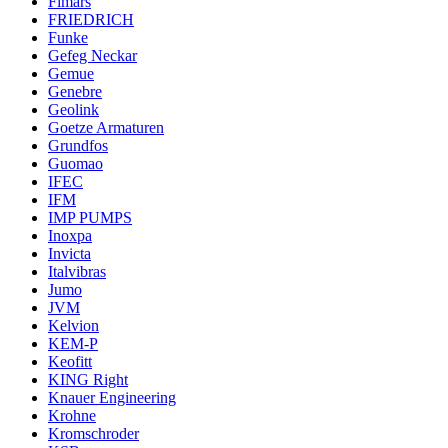
Fimars
FRIEDRICH
Funke
Gefeg Neckar
Gemue
Genebre
Geolink
Goetze Armaturen
Grundfos
Guomao
IFEC
IFM
IMP PUMPS
Inoxpa
Invicta
Italvibras
Jumo
JVM
Kelvion
KEM-P
Keofitt
KING Right
Knauer Engineering
Krohne
Kromschroder