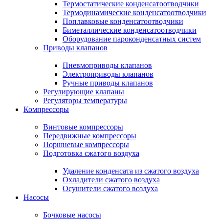
Термостатические конденсатоотводчики
Термодинамические конденсатоотводчики
Поплавковые конденсатоотводчики
Биметаллические конденсатоотводчики
Оборудование пароконденсатных систем
Приводы клапанов
Пневмоприводы клапанов
Электроприводы клапанов
Ручные приводы клапанов
Регулирующие клапаны
Регуляторы температуры
Компрессоры
Винтовые компрессоры
Передвижные компрессоры
Поршневые компрессоры
Подготовка сжатого воздуха
Удаление конденсата из сжатого воздуха
Охладители сжатого воздуха
Осушители сжатого воздуха
Насосы
Бочковые насосы